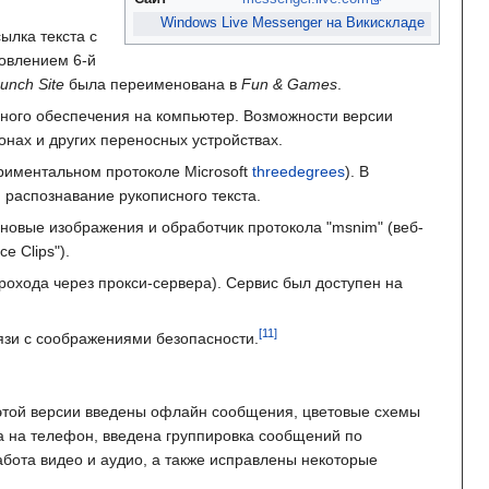
Windows Live Messenger на Викискладе
ылка текста с
овлением 6-й
unch Site
была переименована в
Fun & Games
.
ммного обеспечения на компьютер. Возможности версии
нах и других переносных устройствах.
риментальном протоколе Microsoft
threedegrees
). В
 распознавание рукописного текста.
новые изображения и обработчик протокола "msnim" (веб-
e Clips").
охода через прокси-сервера). Сервис был доступен на
вязи с соображениями безопасности.
 этой версии введены офлайн сообщения, цветовые схемы
а на телефон, введена группировка сообщений по
бота видео и аудио, а также исправлены некоторые