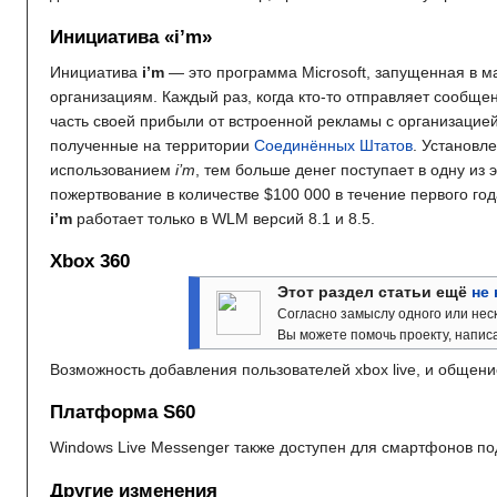
Инициатива «i’m»
Инициатива
i’m
— это программа Microsoft, запущенная в м
организациям. Каждый раз, когда кто-то отправляет сообщ
часть своей прибыли от встроенной рекламы с организацие
полученные на территории
Соединённых Штатов
. Установл
использованием
i’m
, тем больше денег поступает в одну из
пожертвование в количестве $100
000 в течение первого г
i’m
работает только в WLM версий 8.1 и 8.5.
Xbox 360
Этот раздел статьи ещё
не
Согласно замыслу одного или нес
Вы можете помочь проекту, написа
Возможность добавления пользователей xbox live, и общение
Платформа S60
Windows Live Messenger также доступен для смартфонов по
Другие изменения