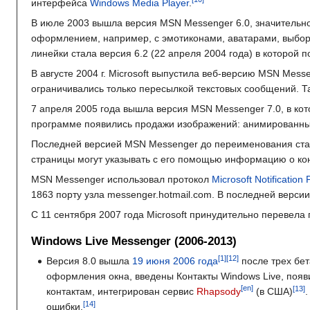
интерфейса
Windows Media Player
.
В июле 2003 вышла версия MSN Messenger 6.0, значительно
оформлением, например, с эмотиконами, аватарами, выбор
линейки стала версия 6.2 (22 апреля 2004 года) в которой 
В августе 2004 г. Microsoft выпустила веб-версию MSN Mes
ограничивались только пересылкой текстовых сообщений. Т
7 апреля 2005 года вышла версия MSN Messenger 7.0, в 
программе появились продажи изображений: анимированных
Последней версией MSN Messenger до переименования стала
страницы могут указывать с его помощью информацию о конт
MSN Messenger использовал протокол
Microsoft Notification 
1863 порту узла messenger.hotmail.com. В последней верс
С 11 сентября 2007 года Microsoft принудительно перевела
Windows Live Messenger (2006-2013)
Версия 8.0 вышла
19 июня
2006 года
после трех бет
оформления окна, введены Контакты Windows Live, появ
[en]
контактам, интегрирован сервис
Rhapsody
(в США)
ошибки.