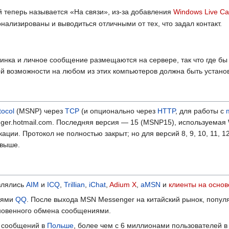
 теперь называется «На связи», из‑за добавления
Windows Live Cal
ализированы и выводиться отличными от тех, что задал контакт.
тинка и личное сообщение размещаются на сервере, так что где бы
й возможности на любом из этих компьютеров должна быть установ
tocol
(MSNP) через
TCP
(и опционально через
HTTP
, для работы с
er.hotmail.com. Последняя версия — 15 (MSNP15), используемая 
ии. Протокол не полностью закрыт; но для версий 8, 9, 10, 11, 12
 выше.
влялись
AIM
и
ICQ
,
Trillian
,
iChat
,
Adium X
,
aMSN
и
клиенты на основ
иями
QQ
. После выхода MSN Messenger на китайский рынок, попул
гновенного обмена сообщениями.
а сообщений в
Польше
, более чем с 6 миллионами пользователей в