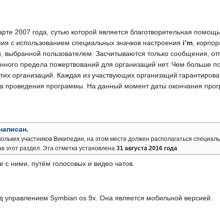
арте 2007 года, сутью которой является благотворительная помощ
ения с использованием специальных значков настроения
i’m
, корпор
й, выбранной пользователем. Засчитываются только сообщения, о
енного предела пожертвований для организаций нет. Чем больше по
 этих организаций. Каждая из участвующих организаций гарантиро
ода проведения программы. На данный момент даты окончания прог
 написан
.
кольких участников Википедии, на этом месте должен располагаться
специаль
в этот раздел.
Эта отметка установлена
31 августа 2016 года
.
 с ними, путём голосовых и видео чатов.
д управлением Symbian os 9x. Она является мобильной версией.