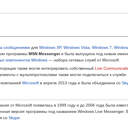
на сообщениями
для
Windows XP
,
Windows Vista
,
Windows 7
,
Window
иком программы
MSN Messenger
и была выпущена под новым имен
ых компонентов Windows
— набора сетевых служб от Microsoft.
рпорации также могли интегрировать собственный
Live Communicati
 клиенты с мультипротоколами также могли подключиться к службе.
я компанией
Microsoft
в апреле 2013 года и была объединена со
Sk
я от Microsoft появилась в 1999 году и до 2006 года была извес
нная версия программы под названием Windows Live Messenger. В
я со
Skype
.