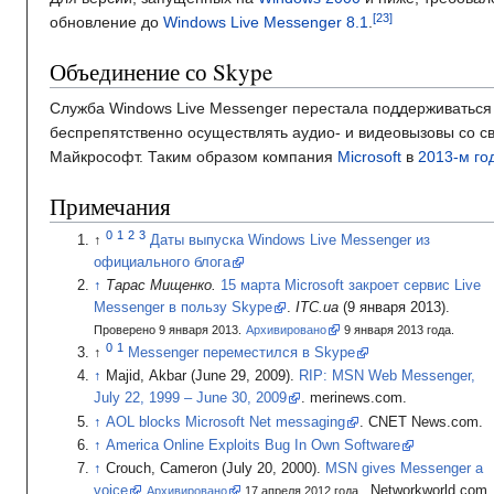
обновление до
Windows Live Messenger 8.1
.
Объединение со Skype
Служба Windows Live Messenger перестала поддерживатьс
беспрепятственно осуществлять аудио- и видеовызовы со с
Майкрософт. Таким образом компания
Microsoft
в
2013-м го
Примечания
Даты выпуска Windows Live Messenger из
официального блога
Тарас Мищенко.
15 марта Microsoft закроет сервис Live
Messenger в пользу Skype
.
ITC.ua
(9
января 2013).
Проверено 9 января 2013.
Архивировано
9
января 2013
года.
Messenger переместился в Skype
Majid, Akbar (June 29, 2009).
RIP: MSN Web Messenger,
July 22, 1999 – June 30, 2009
. merinews.com.
AOL blocks Microsoft Net messaging
.
CNET News.com.
America Online Exploits Bug In Own Software
Crouch, Cameron (July 20, 2000).
MSN gives Messenger a
voice
. Networkworld.com.
Архивировано
17
апреля 2012
года.