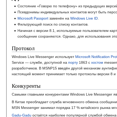
Состояние «Говорю по телефону» из предыдущих версий
Псевдонимы индивидуальных контактов могут быть персон
Microsoft Passport
заменён на
Windows Live ID
.
Фильтрующий поиск по списку контактов.
Начиная с версии 8.1, используемые пользователем кар
сообщение сохраняются. Однако, для использования это
Протокол
Windows Live Messenger использует
Microsoft Notification Pro
Service — службе, доступной на
порту
1863 с
хостом
messeng
разработчиков. В MSNP15 введён другой механизм аунтификац
настоящий момент принимает только протоколы версии 8 и
Конкуренты
Самыми главными конкурентами Windows Live Messenger я
В Китае преобладает служба мгновенного обмена сообщен
MSN Messenger занимал порядка 17 % китайского рынка м
Gadu-Gadu
остаётся наиболее популярной службой обмен