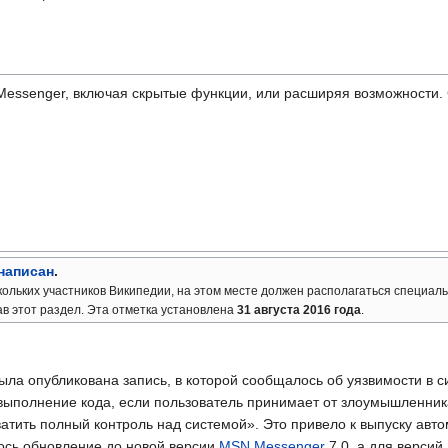
Messenger, включая скрытые функции, или расширяя возможности. 
 написан
.
кольких участников Википедии, на этом месте должен располагаться
специаль
в этот раздел.
Эта отметка установлена
31 августа 2016 года
.
ыла опубликована запись, в которой сообщалось об уязвимости в с
выполнение кода, если пользователь принимает от злоумышленник
тить полный контроль над системой». Это привело к выпуску авто
ось обновление до новой версии
MSN Messenger
7.0, а для верси