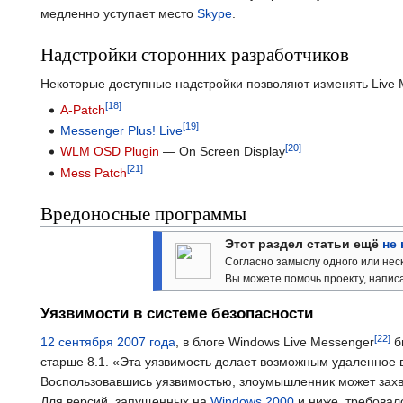
медленно уступает место
Skype
.
Надстройки сторонних разработчиков
Некоторые доступные надстройки позволяют изменять Live 
A-Patch
Messenger Plus! Live
WLM OSD Plugin
— On Screen Display
Mess Patch
Вредоносные программы
Этот раздел статьи ещё
не
Согласно замыслу одного или нес
Вы можете помочь проекту, написа
Уязвимости в системе безопасности
12 сентября
2007 года
, в блоге Windows Live Messenger
б
старше 8.1. «Эта уязвимость делает возможным удаленное 
Воспользовавшись уязвимостью, злоумышленник может захва
Для версий, запущенных на
Windows 2000
и ниже, требовал