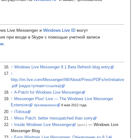
ows Live Messenger и
Windows Live ID
могут
ния при входе в Skype с помощью учетной записи
pe
.
Windows Live Messenger 8.1 Beta Refresh blog entry
http://im.live.com/Messenger/IM/About/Press/PDFs/imInitiative
.pdf (недоступная+ссылка)
A-Patch for Windows Live Messenger
Messenger Plus! Live — The Windows Live Messenger
Extension
Архивировано
8
мая 2012
года.
iTolosa
Mess Patch: better messpatched than sorry
Inside Windows Live Messenger
— Windows Live
(англ.)
Messenger Blog
Блог Windows Live Messenger: Обновление до 8.1