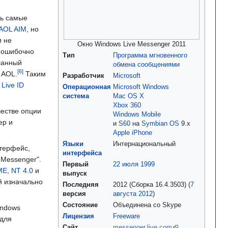
шь самые
AOL
AIM
, но
и не
Окно Windows Live Messenger 2011
 ошибочно
Тип
Программа мгновенного
ланный
обмена сообщениями
 AOL.
Таким
Разработчик
Microsoft
Live ID
Операционная
Microsoft Windows
система
Mac OS X
Xbox 360
честве опции
Windows Mobile
ер и
и
S60
на
Symbian OS
9.x
Apple iPhone
Языки
Интернациональный
терфейс,
интерфейса
 Messenger".
Первый
22 июля
1999
ME
,
NT 4.0
и
выпуск
й изначально
Последняя
2012 (Сборка 16.4.3503) (
7
версия
августа
2012
)
Состояние
Объединена со Skype
indows
Лицензия
Freeware
 для
Сайт
messenger.live.com