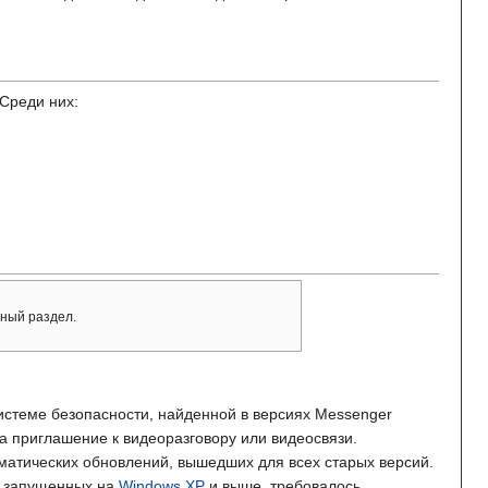
Среди них:
ный раздел.
истеме безопасности, найденной в версиях Messenger
а приглашение к видеоразговору или видеосвязи.
матических обновлений, вышедших для всех старых версий.
й, запущенных на
Windows XP
и выше, требовалось