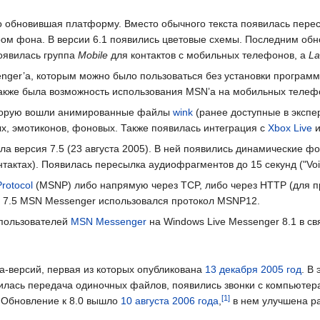
 обновившая платформу. Вместо обычного текста появилась перес
ом фона. В версии 6.1 появились цветовые схемы. Последним обн
появилась группа
Mobile
для контактов с мобильных телефонов, а
La
senger’а, которым можно было пользоваться без установки програ
акже была возможность использования MSN’а на мобильных телефо
которую вошли анимированные файлы
wink
(ранее доступные в экспе
, эмотиконов, фоновых. Также появилась интеграция с
Xbox Live
и
 версия 7.5 (23 августа 2005). В ней появились динамические фо
актах). Появилась пересылка аудиофрагментов до 15 секунд ("Voic
Protocol
(MSNP) либо напрямую через TCP, либо через HTTP (для пр
ии 7.5 MSN Messenger использовался протокол MSNP12.
 пользователей
MSN Messenger
на Windows Live Messenger 8.1 в с
а-версий, первая из которых опубликована
13 декабря
2005 год
. В
илась передача одиночных файлов, появились звонки с компьютер
. Обновление к 8.0 вышло
10 августа
2006 года
,
в нем улучшена ра