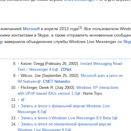
я компанией
Microsoft
в апреле 2013 года
. Все пользователи Wind
воими контактами в Skype, а также отправлять мгновенные сообще
ду
завершила объединение службы Windows Live Messenger со
Sky
Keizer, Gregg (February 26, 2002).
Instant Messaging Road-
Test – Messenger 4.6
.
ZDNet
.
Wilcox, Joe (September 25, 2002).
Microsoft puts a price on
IM features
.
CNET Networks
.
Flickinger, Derek R. (July 2003).
Windows XP interactions
with UPnP-based IDGs version 1.0
. Home Toys.
Запись в блоге о финальной версии Windows Live
Messenger 8.0
Запись в блоге о Windows Live Messenger 8.0 Beta 3
Запись в блоге об обновлённой финальной версии
Windows Live Messenger 8.0