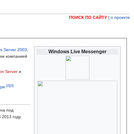
ПОИСК ПО САЙТУ
|
о проекте
s Server 2003
,
Windows Live Messenger
ем компанией
on Server
и
ype
.
тна под
 2013 году