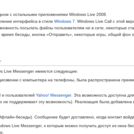
дном с остальными приложениями Windows Live 2008.
овление интерфейса в стиле
Windows 7
. Windows Live Call с этой ве
зможность посылать файлы пользователям не в сети, некоторые ст
 время беседы, кнопка «Отправить», некоторые игры, общий фон ок
r
ws Live Messenger имеются следующие:
диозвонки с компьютера на телефоны, была распространена преи
N и пользователей
Yahoo! Messenger
. Эта возможность доступна дл
.х не поддерживает эту возможность). Реализация была добавлена
(Офлайн-беседы). Сообщение будет доставлено, когда контакт войдё
ndows Live Messenger, к которым можно получить доступ из окна бе
ю.