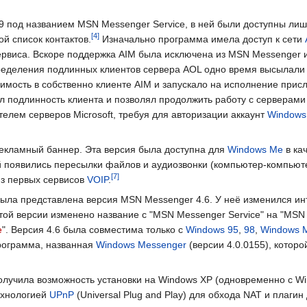
 под названием MSN Messenger Service, в ней были доступны ли
й список контактов.
Изначально программа имела доступ к сети
сервиса. Вскоре поддержка AIM была исключена из MSN Messenger 
пределения подлинных клиентов сервера AOL одно время высылали
имость в собственно клиенте AIM и запускало на исполнение прис
л подлинность клиента и позволял продолжить работу с серверами
лем серверов Microsoft, требуя для авторизации аккаунт
Windows 
рекламный баннер. Эта версия была доступна для
Windows Me
в ка
ой появились пересылки файлов и аудиозвонки (компьютер-компьют
из первых сервисов
VOIP
.
ыла представлена версия MSN Messenger 4.6. У неё изменился ин
той версии изменено название с "MSN Messenger Service" на "MSN
e
". Версия 4.6 была совместима только с
Windows 95
,
98
,
Windows 
рограмма, названная
Windows Messenger
(версии 4.0.0155), которо
получила возможность установки на Windows XP (одновременно с W
ехнологией
UPnP
(Universal Plug and Play) для обхода NAT и плагин