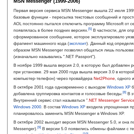
MSN Messenger (1999-2006)
Первая версия сервиса MSN Messenger вышла 22 июля 1999
базовые функции - пересылка текстовых сообщений и просто
AOL постоянно пытался отключить программу Microsoft от 
появлялась в более поздних версиях.
В частности, для о
сформированное сообщение, которое эксплуатировало уязв
фрагмент машинного кода (
эксплоит
). Данный код определя
образом MSN Messenger позволял общаться лишь пользовате
(изначально назывались ".NET Passport").
В ноябре 1999 вышла версия 2.0, в которую был добавлен 
при установке. 29 мая 2000 года вышла версия 3.0 в котор
компьютер-телефон) через провайдера
Net2Phone
, одного 
В октябре 2001 года одновременно с выходом
Windows XP
б
добавлена группировка контактов и голосовые беседы.
В э
Внутренний сервис стал называться "
.NET Messenger Servic
Windows 2000
. В состав
Windows XP
входила упрощенная п
планировалось заменить MSN Messenger в Windows XP.
В октябре 2002 выходит версия MSN Messenger 5.0, и она 
Messenger).
В версии 5.0 появились обмены файлами с т