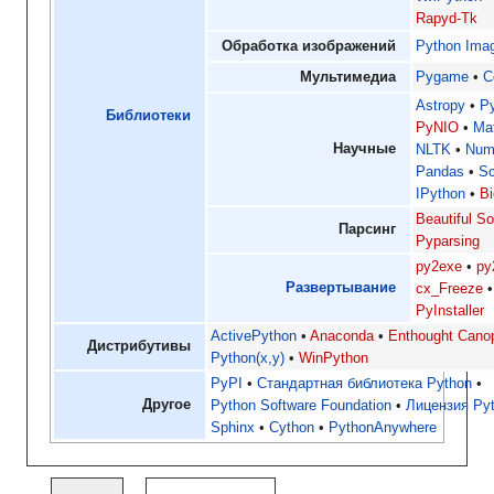
Rapyd-Tk
Обработка изображений
Python Imag
Мультимедиа
Pygame
C
Astropy
P
Библиотеки
PyNIO
Mat
Научные
NLTK
Num
Pandas
S
IPython
B
Beautiful S
Парсинг
Pyparsing
py2exe
py
Развертывание
cx_Freeze
PyInstaller
ActivePython
Anaconda
Enthought Cano
Дистрибутивы
Python(x,y)
WinPython
PyPI
Стандартная библиотека Python
Другое
Python Software Foundation
Лицензия Py
Sphinx
Cython
PythonAnywhere