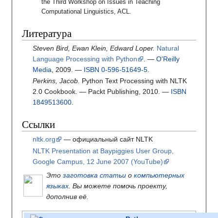
the Third Workshop on Issues in Teaching
Computational Linguistics, ACL.
Литература
Steven Bird, Ewan Klein, Edward Loper.
Natural
Language Processing with Python
.
—
O'Reilly
Media
, 2009.
—
ISBN 0-596-51649-5
.
Perkins, Jacob.
Python Text Processing with NLTK
2.0 Cookbook.
— Packt Publishing, 2010.
—
ISBN
1849513600
.
Ссылки
nltk.org
— официальный сайт NLTK
NLTK Presentation at Baypiggies User Group,
Google Campus, 12 June 2007 (YouTube)
Это
заготовка статьи
о
компьютерных
языках
. Вы можете помочь проекту,
дополнив её.