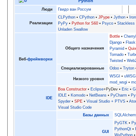
Python
Люди
Гвидо ван Россум
CLPython
CPython
JPype
Jython
Iro
Реализации
PyPy
Python for S60
Psyco
Stackless
Unladen Swallow
Bottle
Cherr
Django
Flask
Общего назначения
Pyramid
Quix
Tornado
Turb
Веб-
фреймворки
Twisted
Web
Специализированные
Odoo
Tryton
WSGI
uWSG
Низкого уровня
mod_wsgi
mo
Boa Constructor
Eclipse
+PyDev
Eric
G
IDLE
Komodo
NetBeans
PyCharm
Py
IDE
Spyder
SPE
Visual Studio + PTVS
At
Visual Studio Code
Базы данных
SQLAlchem
PyGTK
P
PythonQt
GUI
WxPython