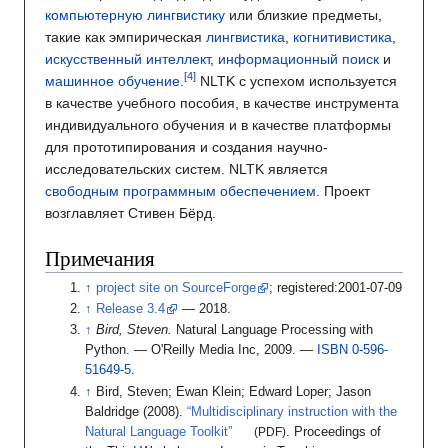
компьютерную лингвистику
или близкие предметы,
такие как эмпирическая
лингвистика
,
когнитивистика
,
искусственный интеллект
,
информационный поиск
и
машинное обучение
.
NLTK с успехом используется
в качестве учебного пособия, в качестве инструмента
индивидуального обучения и в качестве платформы
для прототипирования и создания научно-
исследовательских систем. NLTK является
свободным программным обеспечением
. Проект
возглавляет Стивен Бёрд.
Примечания
project site on SourceForge
; registered:2001-07-09
Release 3.4
— 2018.
Bird, Steven.
Natural Language Processing with
Python.
— O'Reilly Media Inc, 2009.
—
ISBN 0-596-
51649-5
.
Bird, Steven; Ewan Klein; Edward Loper; Jason
Baldridge (2008).
“Multidisciplinary instruction with the
Natural Language Toolkit”
(PDF)
. Proceedings of