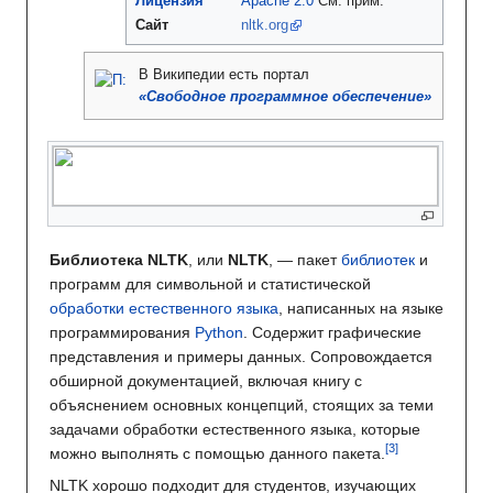
Лицензия
Apache 2.0
См. прим.
Сайт
nltk.org
В Википедии
есть портал
«Свободное программное обеспечение»
Библиотека NLTK
, или
NLTK
, — пакет
библиотек
и
программ для символьной и статистической
обработки естественного языка
, написанных на языке
программирования
Python
. Содержит графические
представления и примеры данных. Сопровождается
обширной документацией, включая книгу с
объяснением основных концепций, стоящих за теми
задачами обработки естественного языка, которые
можно выполнять с помощью данного пакета.
NLTK хорошо подходит для студентов, изучающих