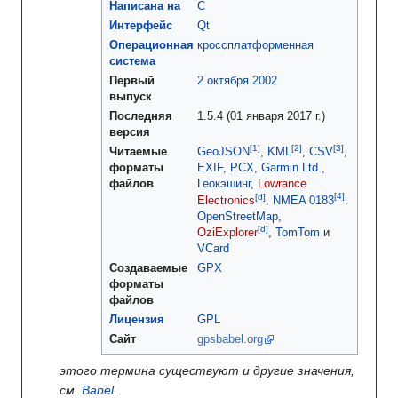
Написана на
C
Интерфейс
Qt
Операционная
кроссплатформенная
система
Первый
2 октября
2002
выпуск
Последняя
1.5.4 (01 января 2017 г.)
версия
Читаемые
GeoJSON
,
KML
,
CSV
,
форматы
EXIF
,
PCX
,
Garmin Ltd.
,
файлов
Геокэшинг
,
Lowrance
[d]
Electronics
,
NMEA 0183
,
OpenStreetMap
,
[d]
OziExplorer
,
TomTom
и
VCard
Создаваемые
GPX
форматы
файлов
Лицензия
GPL
Сайт
gpsbabel.org
этого термина существуют и другие значения,
см.
Babel
.