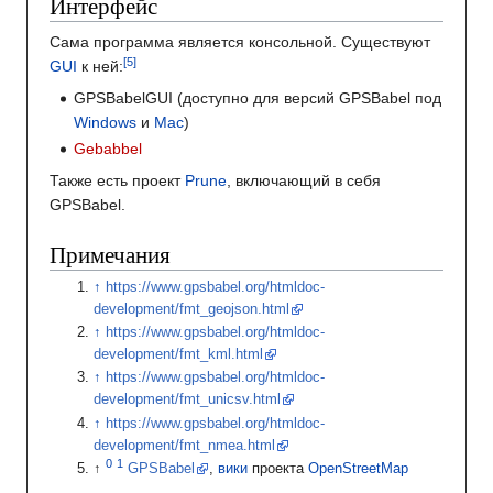
Интерфейс
Сама программа является консольной. Существуют
GUI
к ней:
GPSBabelGUI (доступно для версий GPSBabel под
Windows
и
Mac
)
Gebabbel
Также есть проект
Prune
, включающий в себя
GPSBabel.
Примечания
https://www.gpsbabel.org/htmldoc-
development/fmt_geojson.html
https://www.gpsbabel.org/htmldoc-
development/fmt_kml.html
https://www.gpsbabel.org/htmldoc-
development/fmt_unicsv.html
https://www.gpsbabel.org/htmldoc-
development/fmt_nmea.html
GPSBabel
,
вики
проекта
OpenStreetMap