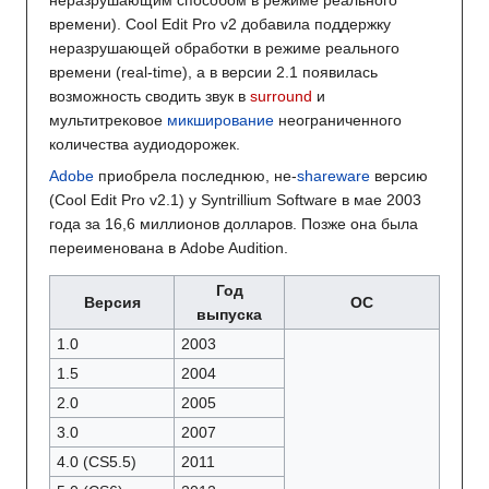
неразрушающим способом в режиме реального
времени). Cool Edit Pro v2 добавила поддержку
неразрушающей обработки в режиме реального
времени (real-time), а в версии 2.1 появилась
возможность сводить звук в
surround
и
мультитрековое
микширование
неограниченного
количества аудиодорожек.
Adobe
приобрела последнюю, не-
shareware
версию
(Cool Edit Pro v2.1) у Syntrillium Software в мае 2003
года за 16,6 миллионов долларов. Позже она была
переименована в Adobe Audition.
Год
Версия
ОС
выпуска
1.0
2003
1.5
2004
2.0
2005
3.0
2007
4.0 (CS5.5)
2011