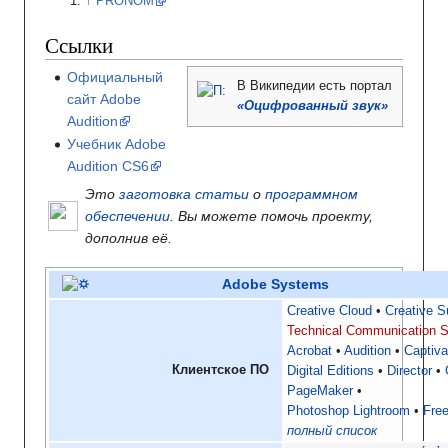
PRONOM
Ссылки
Официальный
В Википедии
есть портал
сайт Adobe
«Оцифрованный звук»
Audition
Учебник Adobe
Audition CS6
Это
заготовка статьи
о
программном
обеспечении
. Вы можете помочь проекту,
дополнив её.
Adobe Systems
Creative Cloud
Creative S
Technical Communication S
Acrobat
Audition
Captiva
Клиентское ПО
Digital Editions
Director
PageMaker
Photoshop Lightroom
Fre
полный список