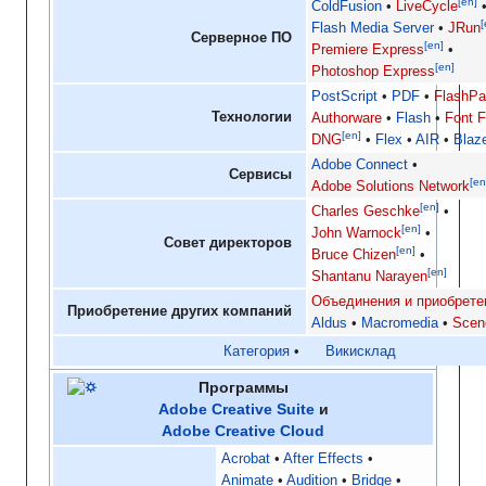
[en]
ColdFusion
LiveCycle
[
Flash Media Server
JRun
Серверное ПО
[en]
Premiere Express
[en]
Photoshop Express
PostScript
PDF
FlashPa
Технологии
Authorware
Flash
Font F
[en]
DNG
Flex
AIR
Blaz
Adobe Connect
Сервисы
[en
Adobe Solutions Network
[en]
Charles Geschke
[en]
John Warnock
Совет директоров
[en]
Bruce Chizen
[en]
Shantanu Narayen
Объединения и приобрете
Приобретение других компаний
Aldus
Macromedia
Scen
Категория
Викисклад
Программы
Adobe Creative Suite
и
Adobe Creative Cloud
Acrobat
After Effects
Animate
Audition
Bridge