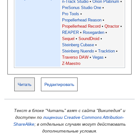
n-Track Studio
Orion Platinum
PreSonus Studio One
Pro Tools
Propellerhead Reason
Propellerhead Record
Qtractor
REAPER
Rosegarden
Sequel
SoundDroid
Steinberg Cubase
Steinberg Nuendo
Tracktion
Traverso DAW
Vegas
Z-Maestro
Читать
Редактировать
Текст в блоке "Читать" взят с сайта "Википедия" и
доступен по
лицензии Creative Commons Attribution-
ShareAlike
; в отдельных случаях могут действовать
дополнительные условия.