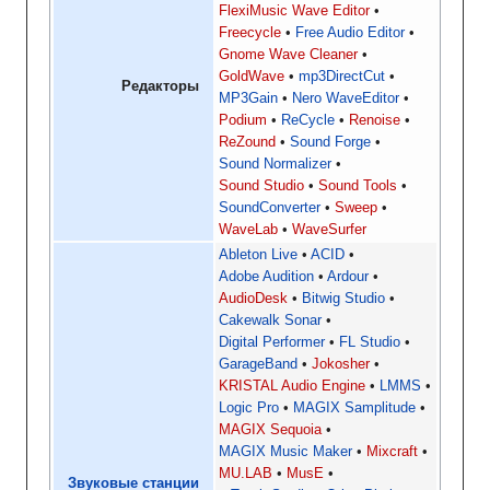
FlexiMusic Wave Editor
Freecycle
Free Audio Editor
Gnome Wave Cleaner
GoldWave
mp3DirectCut
Редакторы
MP3Gain
Nero WaveEditor
Podium
ReCycle
Renoise
ReZound
Sound Forge
Sound Normalizer
Sound Studio
Sound Tools
SoundConverter
Sweep
WaveLab
WaveSurfer
Ableton Live
ACID
Adobe Audition
Ardour
AudioDesk
Bitwig Studio
Cakewalk Sonar
Digital Performer
FL Studio
GarageBand
Jokosher
KRISTAL Audio Engine
LMMS
Logic Pro
MAGIX Samplitude
MAGIX Sequoia
MAGIX Music Maker
Mixcraft
MU.LAB
MusE
Звуковые станции