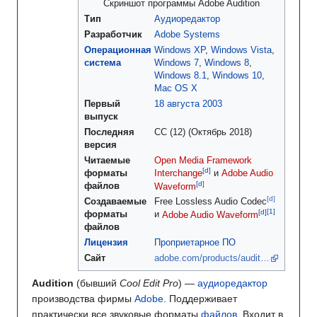
Скриншот программы Adobe Audition
Тип
Аудиоредактор
Разработчик
Adobe Systems
Операционная
Windows XP
,
Windows Vista
,
система
Windows 7
,
Windows 8
,
Windows 8.1
,
Windows 10
,
Mac OS X
Первый
18 августа
2003
выпуск
Последняя
CC (12) (Октябрь 2018)
версия
Читаемые
Open Media Framework
[d]
форматы
Interchange
и
Adobe Audio
[d]
файлов
Waveform
[d
]
Создаваемые
Free Lossless Audio Codec
[d]
форматы
и
Adobe Audio Waveform
файлов
Лицензия
Проприетарное ПО
Сайт
adobe.com/products/audit…
Audition
(бывший
Cool Edit Pro
) —
аудиоредактор
производства фирмы
Adobe
. Поддерживает
практически все звуковые форматы
файлов
. Входит в