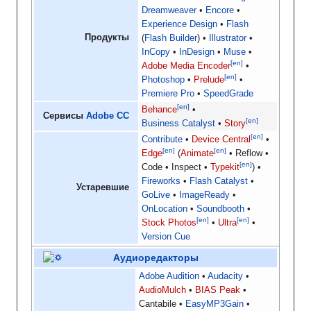
Dreamweaver
Encore
Experience Design
Flash
Продукты
(
Flash Builder
)
Illustrator
InCopy
InDesign
Muse
[en]
Adobe Media Encoder
[en]
Photoshop
Prelude
Premiere Pro
SpeedGrade
[en]
Behance
Сервисы
Adobe CC
[en]
Business Catalyst
Story
[en]
Contribute
Device Central
[en]
[en]
Edge
(
Animate
Reflow
[en]
Code
Inspect
Typekit
)
Fireworks
Flash Catalyst
Устаревшие
GoLive
ImageReady
OnLocation
Soundbooth
[en]
[en]
Stock Photos
Ultra
Version Cue
Аудиоредакторы
Adobe Audition
Audacity
AudioMulch
BIAS Peak
Cantabile
EasyMP3Gain