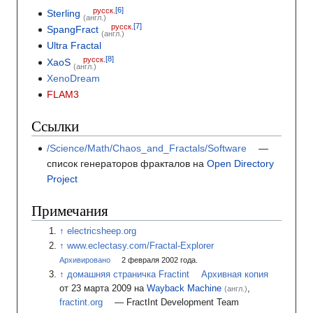
русск.
Sterling
(англ.)
русск.
SpangFract
(англ.)
Ultra Fractal
русск.
XaoS
(англ.)
XenoDream
FLAM3
Ссылки
/Science/Math/Chaos_and_Fractals/Software
—
список генераторов фракталов на
Open Directory
Project
Примечания
electricsheep.org
www.eclectasy.com/Fractal-Explorer
Архивировано
2
февраля 2002
года.
домашняя страничка Fractint
Архивная копия
от 23 марта 2009 на
Wayback Machine
,
(англ.)
fractint.org
— FractInt Development Team