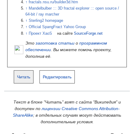
fractals.nsu.ru/builder3d.htm
Mandelbulber
::: 3D fractal explorer
::: open source /
64-bit / ray marcher
Sterling2 homepage
Official SpangFract Yahoo Group
Проект XaoS
на сайте
SourceForge.net
Это
заготовка статьи
о
программном
обеспечении
. Вы можете помочь проекту,
дополнив её.
Читать
Редактировать
Текст в блоке "Читать" взят с сайта "Википедия" и
доступен по
лицензии Creative Commons Attribution-
ShareAlike
; в отдельных случаях могут действовать
дополнительные условия.