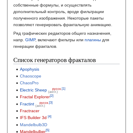
собственные формулы, и осуществлять
дополнительный контроль, вроде фильтрации
полученного изображения. Некоторые пакеты
позволяют генерировать фрактальную анимацию.
Ряд графических редакторов общего назначения,
напр.
GIMP
, включают фильтры или
плагины
для
генерации фракталов.
Список генераторов фракталов
Apophysis
Chaoscope
ChaosPro
русск.
Electric Sheep
(англ.)
Fractal Explorer
русск.
Fractint
(англ.)
Fractracer
IFS Builder 3d
Mandelbulb3D
Mandelbulber